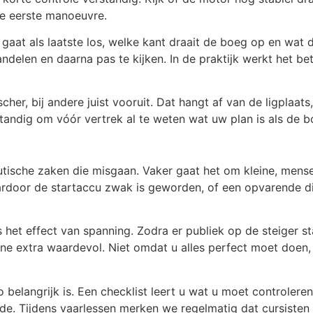
de eerste manoeuvre.
 gaat als laatste los, welke kant draait de boeg op en wat
ndelen en daarna pas te kijken. In de praktijk werkt het b
cher, bij andere juist vooruit. Dat hangt af van de ligplaat
rstandig om vóór vertrek al te weten wat uw plan is als de
autische zaken die misgaan. Vaker gaat het om kleine, mense
ardoor de startaccu zwak is geworden, of een opvarende d
 het effect van spanning. Zodra er publiek op de steiger s
ine extra waardevol. Niet omdat u alles perfect moet doen
 belangrijk is. Een checklist leert u wat u moet controler
orde. Tijdens vaarlessen merken we regelmatig dat cursisten