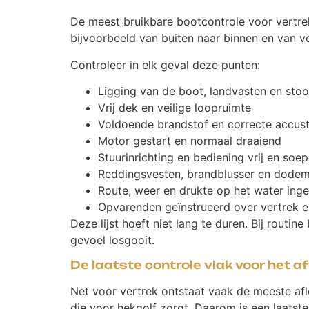
De meest bruikbare bootcontrole voor vertrek
bijvoorbeeld van buiten naar binnen en van vo
Controleer in elk geval deze punten:
Ligging van de boot, landvasten en stoo
Vrij dek en veilige loopruimte
Voldoende brandstof en correcte accus
Motor gestart en normaal draaiend
Stuurinrichting en bediening vrij en soep
Reddingsvesten, brandblusser en dode
Route, weer en drukte op het water ing
Opvarenden geïnstrueerd over vertrek 
Deze lijst hoeft niet lang te duren. Bij routin
gevoel losgooit.
De laatste controle vlak voor het a
Net voor vertrek ontstaat vaak de meeste af
die voor hekgolf zorgt. Daarom is een laatste 