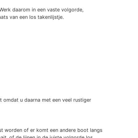
 Werk daarom in een vaste volgorde,
ts van een los takenlijstje.
uist omdat u daarna met een veel rustiger
tst worden of er komt een andere boot langs
t, of de lijnen in de juiste volgorde los