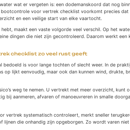
water wat er vergeten is: een dodemanskoord dat nog binnen
bootcontrole voor vertrek checklist voorkomt precies dat so
erzicht en een veilige start van elke vaartocht.
ng hebt, maakt een vaste volgorde veel verschil. Op het wat
eine dingen die niet zijn gecontroleerd. Daarom werkt een 
ek checklist zo veel rust geeft
bedoeld is voor lange tochten of slecht weer. In de praktijk
las op lijkt eenvoudig, maar ook dan kunnen wind, drukte, b
risico’s weg te nemen. U vertrekt met meer overzicht, kunt 
ettig bij aanmeren, afvaren of manoeuvreren in smalle doorg
oor vertrek systematisch controleert, merkt sneller terugk
of lijnen die onhandig zijn opgeborgen. Zo wordt varen niet