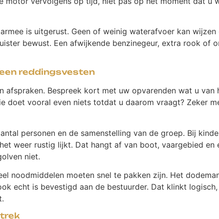
rt de motor vervolgens op tijd, niet pas op het moment dat u 
armee is uitgerust. Geen of weinig waterafvoer kan wijzen 
ister bewust. Een afwijkende benzinegeur, extra rook of on
lleen reddingsvesten
ok in afspraken. Bespreek kort met uw opvarenden wat u van
En wie doet vooral even niets totdat u daarom vraagt? Zeker
aantal personen en de samenstelling van de groep. Bij kin
et weer rustig lijkt. Dat hangt af van boot, vaargebied en
lven niet.
l noodmiddelen moeten snel te pakken zijn. Het dodemans
ok echt is bevestigd aan de bestuurder. Dat klinkt logisch,
t.
rtrek