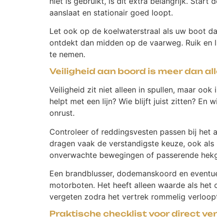
niet is gebruikt, is dit extra belangrijk. Sta
aanslaat en stationair goed loopt.
Let ook op de koelwaterstraal als uw boot da
ontdekt dan midden op de vaarweg. Ruik en lu
te nemen.
Veiligheid aan boord is meer dan a
Veiligheid zit niet alleen in spullen, maar o
helpt met een lijn? Wie blijft juist zitten? 
onrust.
Controleer of reddingsvesten passen bij het 
dragen vaak de verstandigste keuze, ook als h
onverwachte bewegingen of passerende hekgo
Een brandblusser, dodemanskoord en eventuee
motorboten. Het heeft alleen waarde als het o
vergeten zodra het vertrek rommelig verloop
Praktische checklist voor direct ve