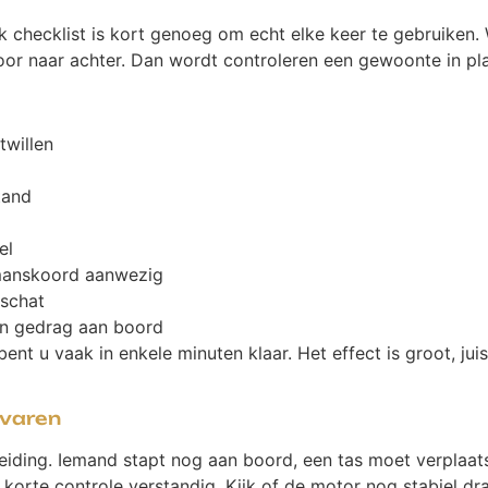
 checklist is kort genoeg om echt elke keer te gebruiken.
or naar achter. Dan wordt controleren een gewoonte in plaa
twillen
tand
el
manskoord aanwezig
eschat
en gedrag aan boord
e bent u vaak in enkele minuten klaar. Het effect is groot, j
fvaren
leiding. Iemand stapt nog aan boord, een tas moet verplaa
korte controle verstandig. Kijk of de motor nog stabiel draai