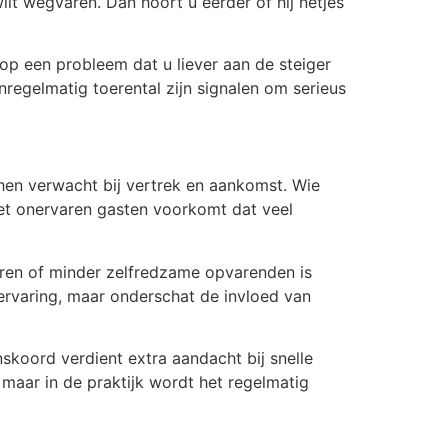
wilt wegvaren. Dan hoort u eerder of hij netjes
op een probleem dat u liever aan de steiger
regelmatig toerental zijn signalen om serieus
 hen verwacht bij vertrek en aankomst. Wie
 met onervaren gasten voorkomt dat veel
deren of minder zelfredzame opvarenden is
 ervaring, maar onderschat de invloed van
koord verdient extra aandacht bij snelle
 maar in de praktijk wordt het regelmatig